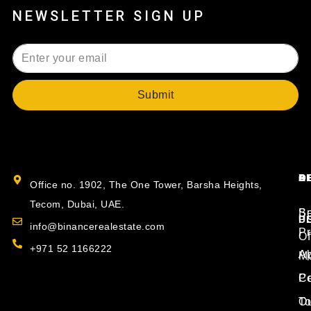
NEWSLETTER SIGN UP
Submit
Alternative:
B
O
S
A
Office no. 1902, The One Tower, Barsha Heights,
Tecom, Dubai, UAE.
S
Bu
P
U
info@binancerealestate.com
Pr
Of
+971 52 1166222
Ap
Ab
Mo
P
Co
T
O